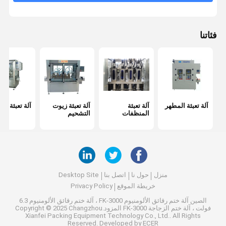
آلة تعبئة زيت الطعام
آلة تعبئة الأكياس
فئاتنا
يتقلص كم آلة وسم
آلة تعبئة مضخة تمعجية
آلة ختم رقائق الألومنيوم
آلة تعبئة المطهر
آلة تعبئة
آلة تعبئة زيوت
آلة تعبئة ال
المنظفات
التشحيم
منزل
حول نا
اتصل بنا
Desktop Site
خريطة الموقع
Privacy Policy
الصين آلة ختم رقائق الألومنيوم FK-3000 ، آلة ختم رقائق الألومنيوم 6.3
فولت ، آلة ختم الزجاجة FK-3000
المزود.Copyright © 2025 Changzhou
Xianfei Packing Equipment Technology Co., Ltd.. All Rights
Reserved. Developed by
ECER