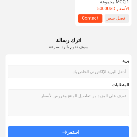
التلقائي 18.5 كجم
1 مجموعة
MOQ:
الأسعار:
5000USD
افضل سعر
Contact
مراقبة الجودة
اتصل بنا
أخبار
اطلب اقتباس
آلة تعبئة المطهر
اترك رسالة
سوف نقوم بالرد بسرعة
آلة تعبئة المنظفات
بريد
آلة تعبئة زيوت التشحيم
آلة تعبئة الشامبو
المتطلبات
آلة تصنيع غسول الغسيل
آلة السد المضمنة
آلة لصق البطاقات اللاصقة
آلة تغليف المواد الكيميائية
استمر