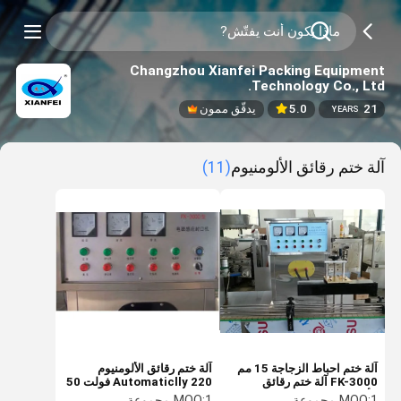
Changzhou Xianfei Packing Equipment
Technology Co., Ltd.
21
5.0
يدقّق ممون
YEARS
آلة ختم رقائق الألومنيوم
(11)
آلة ختم احباط الزجاجة 15 مم
آلة ختم رقائق الألومنيوم
FK-3000 آلة ختم رقائق
Automaticlly 220 فولت 50
الألومنيوم
مم
1 مجموعة
MOQ:
1 مجموعة
MOQ: