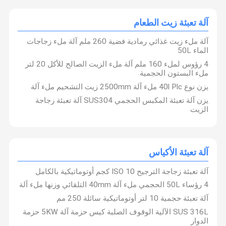
آلة تعبئة زيت الطعام
مراقبة الجودة
اتصل بنا
أخبار
اطلب اقتباس
آلة ملء زيت غذائي رمادية فضية 260 ملم آلة ملء زجاجات
الماء 50L
4 رؤوس لملء 160 ملم آلة ملء الزيت الصالح للأكل 20 لتر
آلة تعبئة المطهر
ملء البستون الحجمية
آلة تعبئة المنظفات
يزن نوع 40l Plc ملء آلة 2500mm زيت التشحيم ملء آلة
يزن آلة تعبئة المكبس الحجمي SUS304 آلة تعبئة زجاجة
آلة تعبئة زيوت التشحيم
الزيت
آلة تعبئة الشامبو
آلة تصنيع غسول الغسيل
آلة تعبئة الأكياس
آلة السد المضمنة
آلة تعبئة زجاجة الترجيح ISO 10 كجم أوتوماتيكية بالكامل
4 رؤساء 50L الحجمي ملء آلة 40mm التلقائي وزنها ملء آلة
آلة لصق البطاقات اللاصقة
آلة تعبئة حجمية 10 لتر أوتوماتيكية سائلة 250 مم
SUS 316L الآلية الوقوف الصلبة كيس حزمة آلة 5KW حزمة
آلة تغليف المواد الكيميائية
الدوار