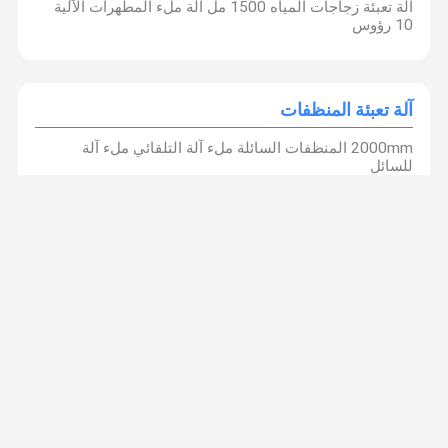
آلة تعبئة زجاجات المياه 1500 مل آلة ملء المطهرات الآلية
10 رؤوس
آلة تعبئة المنظفات
2000mm المنظفات السائلة ملء آلة التلقائي ملء آلة
للسائل
آلة تعبئة زيوت التشحيم
زرجي رمادي 5L زجاجات النفط ملء 0.5Mpa زجاجات
بلاستيكية آلة ملء الزيوت
آلة تعبئة الشامبو
آلة تعبئة السوائل ذات اللزوجة العالية PLC آلة تعبئة صلصة
المؤازرة