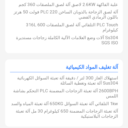
علبة الفاكهة 2.6KW لاصق آلة لصق الملصقات 360 كجم
آلة لصق الزجاجة بالذوبان الساخن PLC 220 فولت 50 هرتز
باللون الرمادي الفضي
PLC Touch التلقائي آلة لصق الملصقات 316L 600
كيلوغرام
Ss304 آلات وضع العلامات الآلية الكاملة زجاجات مستديرة
SGS ISO
آلة تغليف المواد الكيميائية
استهلاك الغاز 300 لتر / دقيقة آلة تعبئة السوائل الكهربائية
Sus304 آلة تعبئة وتغطية السائلة
2600BPH آلة تعبئة الزجاجات المضمنة PLC التحكم بشاشة
اللمس
تشمل منتجاتنا آلة تعبئة سلسلة دوارة ، آلة تعبئة سلسلة في الخط ، آلة
تعبئة سلسلة حماية البيئة ، آلة تعبئة السوائل اللزجة ذات الضغط
1kw التلقائي آلة تعبئة السوائل 650KG آلة تعبئة المياه والسد
الأوتوماتيكي ، آلة السد من سلسلة الروتاري ، آلة السد السلسلة الخطية ،
الصفحة
منتجات
معلومات عنا
جولة في
آلة الوسم ذاتية اللصق وما إلى ذلك. لتزويد العملاء بمعدات عالية الجودة
آلة تعبئة الزجاجات المضمنة 650 كيلوغرام 30 مل آلة تعبئة
ودعم فني مثالي ، نرحب ترحيبا حارا بالعملاء الجدد والقدامى في الداخل
الرئيسية
المعمل
الزجاجات البلاستيكية
والخارج لزيارة ومناقشة التعاون