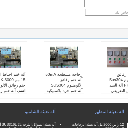
 رقائق
زجاجة مسطحة 50mA
آلة ختم احباط ا
الألومنيوم Sus304
آلة ختم رقائق
FK-3000 آلة السد
الألومنيوم SUS304
ختم رقائق الألوم
ق التعريفي
آلة ختم جرة بلاستيكية
اسم:
آلة ختم رق
FK-300
اسم:
FK-3000
لومنيوم FK-3000
ختم:
10-50 مم
تيار البوابة:
30-50 ملل
انتاج الطاقة:
تخصيص مواصف
ي أمبير
واط
آلة تعبئة المطهر
آلة تعبئة الشامبو
ة)
تيار الأنود:
200-300 م
مزود الطاقة:
وابة:
30-50 ملل
للي أمبير
ت / 50 هرتز
سرعة الختم:
0-12 م /
تيار البوابة:
12 رأس 2000 مل آلة تعبئة الزجاجات
آلة تعبئة السوا