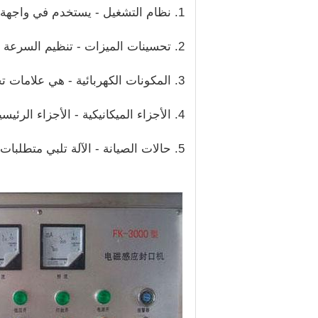
1. نظام التشغيل - يستخدم في واجهة المستخدم التقليدية ، بسيطة وآمنة وموثوقة.
2. تحسينات الميزات - تنظيم السرعة بدون خطوات لتحويل التردد.
3. المكونات الكهربائية - هي علامات تجارية مشهورة عالميًا ، لضمان معدات آمنة وموثوقة.
4. الأجزاء الميكانيكية - الأجزاء الرئيسية للماكينة من الفولاذ المقاوم للصدأ 304 عالي الجودة.
5. حالات الصيانة - الآلة تلبي متطلبات GMP ، التفكيك السهل ، صيانة التنظيف.