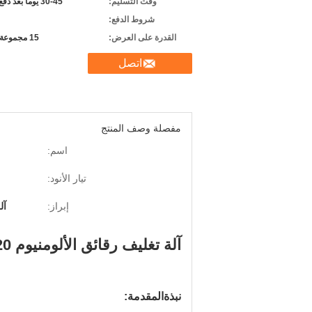
وقت التسليم:
30-45 يوما بعد دفع الإيداع
شروط الدفع:
القدرة على العرض:
15 مجموعة شهريا
اتصل
مفصلة وصف المنتج
اسم:
تيار الأنود:
إبراز:
آلة
آلة تغليف رقائق الألومنيوم 220 فولت 50 هرتز 6.3 فولت آلة ختم جرة بلاستيكية
نبذة
المقدمة
: