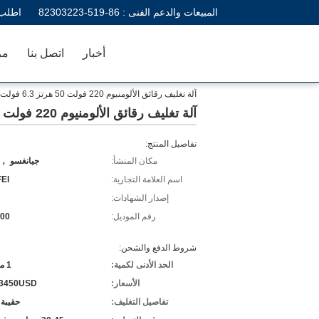
المبيعات والدعم الفنى :
86-519-82303223
اطلب 
أخبار
اتصل بنا
مر
آلة تغليف رقائق الألومنيوم 220 فولت 50 هرتز 6.3 فولت آلة ختم جرة بلاستيكية
آلة تغليف رقائق الألومنيوم 220 فولت 50 هرتز 6.3 فولت آلة ختم جرة بلاستيكية
تفاصيل المنتج:
مكان المنشأ:
جيانغسو ， 
اسم العلامة التجارية:
EI
إصدار الشهادات:
رقم الموديل:
000
شروط الدفع والشحن:
الحد الأدنى لكمية:
1 مجموعة
الأسعار:
-3450USD
تفاصيل التغليف:
حقيبة