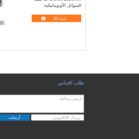
السوائل الأوتوماتيكية
ﺎﺘﺼﻟ ﺍﻶﻧ
طلب اقتباس
أرسلت