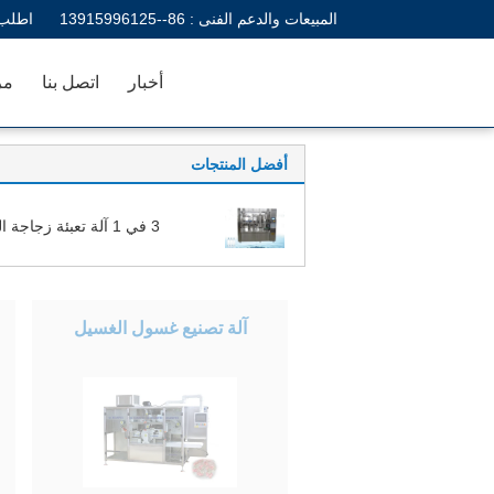
المبيعات والدعم الفنى :
86--13915996125
اطلب 
أخبار
اتصل بنا
مر
أفضل المنتجات
3 في 1 آلة تعبئة زجاجة الماء
آلة تصنيع غسول الغسيل