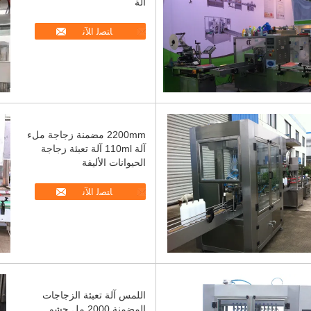
آلة
ﺎﺘﺼﻟ ﺍﻶﻧ
2200mm مضمنة زجاجة ملء
آلة 110ml آلة تعبئة زجاجة
الحيوانات الأليفة
ﺎﺘﺼﻟ ﺍﻶﻧ
اللمس آلة تعبئة الزجاجات
المضمنة 2000 مل حشو