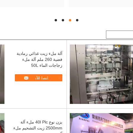
hd
hd
hd
hd
آلة ملء زيت غذائي رمادية
فضية 260 ملم آلة ملء
زجاجات الماء 50L
ﺎﺘﺼﻟ ﺍﻶﻧ
يزن نوع 40l Plc ملء آلة
2500mm زيت التشحيم ملء