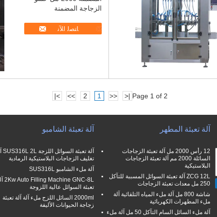
الزجاجة المضمنة
ﺎﺘﺼﻟ ﺍﻶﻧ
>|
>>
2
1
<<
|<
Page 1 of 2
آلة تعبئة المطهر
آلة تعبئة الشامبو
12 رأس 2000 مل آلة تعبئة الزجاجات
آلة تعبئة السوا
السائلة 2000 مم آلة تعبئة الزجاجات
تغليف الزجاجات البلاستيكية الرمادية
البلاستيكية
آلة ملء الشامبو SUS316L
ZCG 12L آلة تعبئة السوائل المسببة للتآكل
lling Machine GNC-8L
250 مل معدات تعبئة الزجاجات
تعبئة السوائل عالية اللزوجة
شاشة 800 مل آلة ملء المياه التلقائية آلة
2000ml السائل اللزج ملء آلة آلة تعبئة
ملء المطهرات الكهربائية
زجاجة الحيوانات الأليفة
آلة ملء السائل السام التآكل 50 مل آلة ملء