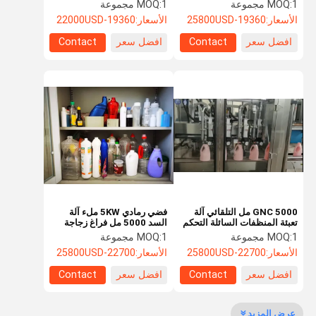
مضاعفات 500 مل
الزجاجات السائلة
1 مجموعة
MOQ:
1 مجموعة
MOQ:
الأسعار:
19360-25800USD
الأسعار:
19360-22000USD
افضل سعر
Contact
افضل سعر
Contact
مراقبة الجودة
اتصل بنا
أخبار
اطلب اقتباس
آلة تعبئة المطهر
آلة تعبئة المنظفات
آلة تعبئة زيوت التشحيم
آلة تعبئة الشامبو
آلة تصنيع غسول الغسيل
GNC 5000 مل التلقائي آلة
فضي رمادي 5KW ملء آلة
تعبئة المنظفات السائلة التحكم
السد 5000 مل فراغ زجاجة
في التعبئة
حشو
1 مجموعة
MOQ:
1 مجموعة
MOQ:
آلة السد المضمنة
الأسعار:
22700-25800USD
الأسعار:
22700-25800USD
آلة لصق البطاقات اللاصقة
افضل سعر
Contact
افضل سعر
Contact
آلة تغليف المواد الكيميائية
عرض المزيد