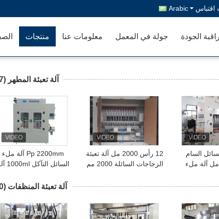
اقتباس
Arabic
اقبة الجودة
جولة في المعمل
معلومات عنا
منتجات
الصف
آلة تعبئة المطهر
(17)
سائل السام
12 رأس 2000 مل آلة تعبئة
Pp 2200mm آلة ملء
تآكل 50 مل آلة ملء
الزجاجات السائلة 2000 مم
السائل التآكل 0ml
التلقائي
آلة تعبئة الزجاجات
ملء المطهر التلقائي
البلاستيكية
آلة تعبئة المنظفات
(30)