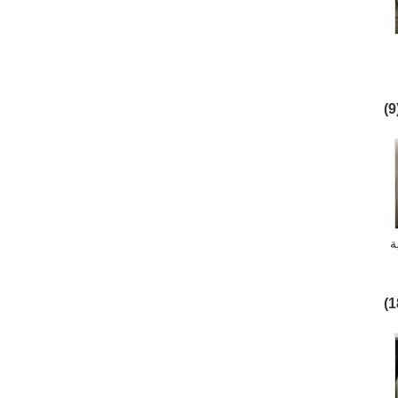
تعبئة
(
ة