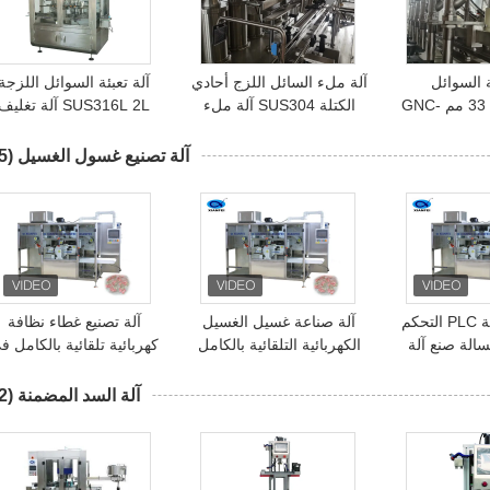
ة السوائل
آلة ملء السائل اللزج أحادي
آلة تعبئة السوائل اللزجة
الأوتوماتيكية 33 مم GNC-
الكتلة SUS304 آلة ملء
SUS316L 2L آلة تغليف
الزجاج الشامبو
الزجاجات البلاستيكية
الرمادية
آلة تصنيع غسول الغسيل
(15)
2800kg سعة PLC التحكم
آلة صناعة غسيل الغسيل
آلة تصنيع غطاء نظافة
الة صنع آلة
الكهربائية التلقائية بالكامل
كهربائية تلقائية بالكامل ف
مع التحكم في PLC
الفولاذ المقاوم للصدأ 304
آلة السد المضمنة
(32)