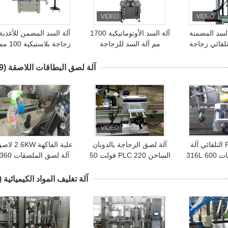
السد المضمنة
آلة السد الأوتوماتيكية 1700
آلة السد المضمن للأغذية
SU التلقائي زجاجة
مم آلة السد للزجاجة
زجاجة بلاستيكية 100
بر
البلاستيكية
آلة كابر دوارة
آلة لصق البطاقات اللاصقة
(29)
PLC Touch التلقائي آلة
آلة لصق الزجاجة بالذوبان
علبة الفاكهة 2.6KW 
لصق الملصقات 316L 600
الساخن PLC 220 فولت 50
آلة لصق الملصقات 360
غرام
هرتز باللون الرمادي الفضي
كجم
آلة تغليف المواد الكيميائية
7)