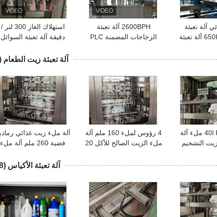
قائي آلة تعبئة
2600BPH آلة تعبئة
استهلاك الغاز 300 لتر /
السوائل 650KG آلة تعبئة
الزجاجات المضمنة PLC
دقيقة آلة تعبئة السوائل
 والسد
التحكم بشاشة اللمس
الكهربائية Sus304 آلة 
وتغطية السائلة
آلة تعبئة زيت الطعام
9)
يزن نوع 40l Plc ملء آلة
4 رؤوس لملء 160 ملم آلة
آلة ملء زيت غذائي رمادي
2500 زيت التشحيم
ملء الزيت الصالح للأكل 20
فضية 260 ملم آلة ملء
 آلة
لتر ملء البستون الحجمية
زجاجات الماء 50L
آلة تعبئة الأكياس
(18)