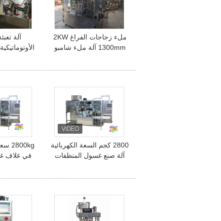
ملء زجاجات الفراغ 2KW
آلة تعبئ
1300mm آلة ملء شامبو
تلقائية 6 رأس
12L آلة تعبئة زجاجة العسل
2800 كجم السعة الكهربائية
آلة صنع غسول المنظفات
في غلاف غس
500-1500 غلاف / دقيقة