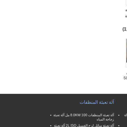
ة
 آلة
ى
Automaticl فولت 50
آلة تعبئة المنظفات
ئل اللزجة SUS316L 2L آلة
آلة تعبئة المنظفات 8.0KW 100 مل آلة تعبئة
زجاجة المياه
آلة تعبئة سائل لزج الغسيل 2L ISO آلة تعبئة