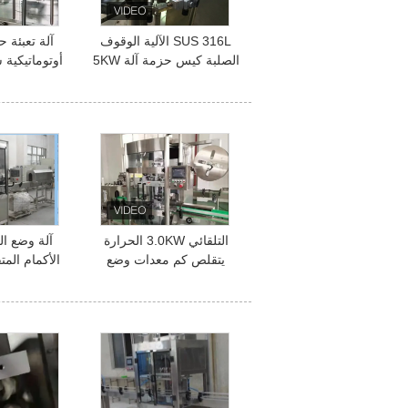
SUS 316L الآلية الوقوف
الصلبة كيس حزمة آلة 5KW
أوتوماتيكية سائلة
حزمة الدوار
التلقائي 3.0KW الحرارة
آلة وضع ال
يتقلص كم معدات وضع
العلامات زجاجة بلاستيكية
125 مم
التغطيه ال