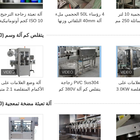
آلة تعبئة حجمية 10 لتر
4 رؤساء 50L الحجمي ملء
آلة تعبئة زجاجة الترجيح
 250 مم
آلة 40mm التلقائي وزنها
ISO 10 كجم أوتوماتيكية
ملء آلة
بالكامل
يتقلص كم آلة وسم
(10)
علامات على
PVC Sus304 زجاجة
آلة وضع العلامات على
الأكمام المتقلصة 3.0KW
يتقلص كم آلة 380V كم
الأكمام المتقلصة 2.1
رمادي فضي 0.25m آلة
قضيب للزجاجات
أداة وضع الملصقات ذات
أوتوماتيكية
الأكمام الممتدة
آلة تعبئة مضخة تمعجية
(10)