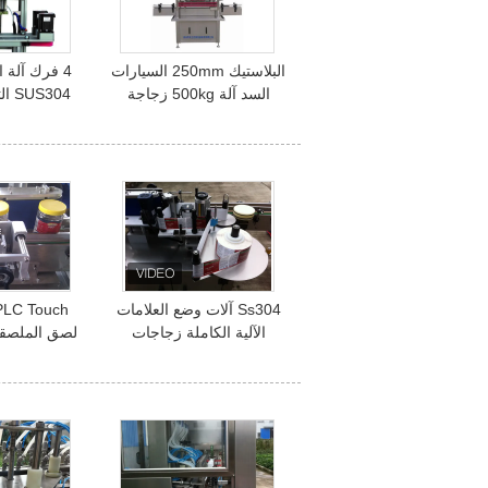
البلاستيك 250mm السيارات
4 فرك آلة 
السد آلة 500kg زجاجة
S304
النبيذ المسمار كابر
كا
Ss304 آلات وضع العلامات
الآلية الكاملة زجاجات
مستديرة SGS ISO
كيلو