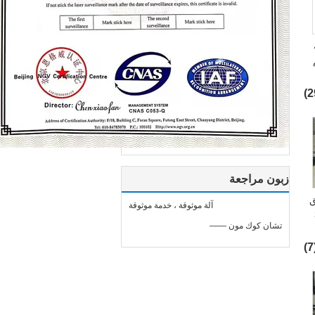
 مم
زبون مراجعة
لاصق
آلة موثوقة ، خدمة موثوقة
—— تشان كوك مون
(