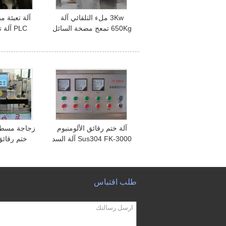
3Kw ملء التلقائي آلة
آلة تعبئة 
650Kg تمعج مضخة السائل
PLC آل
ملء آلة
بلاستيكية 650 كيلوغرام
آلة ختم رقائق الألومنيوم
Sus304 FK-3000 آلة السد
ختم رقائق 
بالرقائق التعريفي
04
بلاس
طلب اقتباس