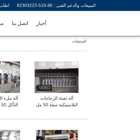
المبيعات والدعم الفنى :
86-519-82303223
اطلب 
أخبار
اتصل بنا
مر
المنتجات
آلة تعبئة الزجاجات
آلة ملء ال
البلاستيكية سعة 50 مل
ال
المطهر 