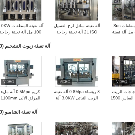
آلة تعبئة المنظفات Sus
آلة تعبئة سائل لزج الغسيل
آلة تعبئة المنظ
316L 1000 مل آلة تعبئة
2L ISO آلة تعبئة زجاجة
100 مل آلة تعبئة زجاجة
أوتوماتيكية
المياه
المياه
آلة تعبئة زيوت التشحيم
(10)
جاجات الزيت
8 رؤساء 0.8Mpa آلة تعبئة
كريم 0.5Mpa آلة ملء
الغذائي ذاتية القياس 1500
الزيت النباتي 3.0KW آلة
المزلق الآلي 1100mm
لم
تعبئة الزيت العطري
زجاجة زيت صالح للأكل
آلة تعبئة الشامبو
(30)