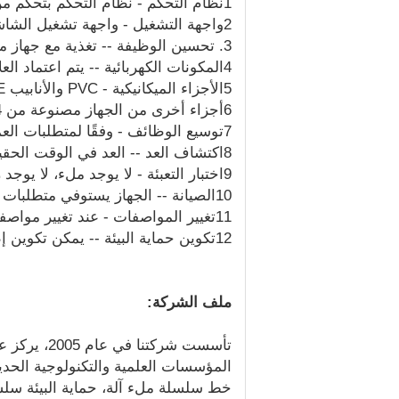
1نظام التحكم - نظام التحكم بتحكم من "ميتسوبيشي" -
2واجهة التشغيل - واجهة تشغيل الشاشة الملونة ، واجهة تشغيل الإنسان والآلة بسيطة وآمنة وموثوقة.
3. تحسين الوظيفة -- تغذية مع جهاز مضاد للنزيف، وفقا لخصائص المواد يمكن أن يكون وظيفة ملء الغوص.
4المكونات الكهربائية -- يتم اعتماد العلامات التجارية الشهيرة الدولية لضمان سلامة وموثوقية ودقة المعدات ؛
5الأجزاء الميكانيكية - PVC والأنابيب PTFE غير السامة ومقاومة للتآكل تستخدم للأجزاء التي تتلامس مع المواد.
6أجزاء أخرى من الجهاز مصنوعة من 304 الفولاذ المقاوم للصدأ.
7توسيع الوظائف - وفقًا لمتطلبات العميل لتكوين متطلبات خاصة ، مثل: ختم المواد ، التسخين ، التعقيم ، إلخ.
8اكتشاف العد -- العد في الوقت الحقيقي، انعكاس بديهي لمخرجات العمل.
9اختبار التعبئة - لا يوجد ملء، لا يوجد زجاجات كافية لا تملأ
10الصيانة -- الجهاز يستوفي متطلبات GMP ويمكن تفكيكه وتنظيفه وصيانته بسهولة.
11تغيير المواصفات - عند تغيير مواصفات التعبئة ، من السهل إجراء تعديلات بسيطة.
12تكوين حماية البيئة -- يمكن تكوين إطار حماية البيئة وفقا لمتطلبات العميل،حتى تكون بيئة تشغيل الآلة أكثر نظافة وصحة.
ملف الشركة:
تأسست شركت
خط سلسلة ملء آلة، حماية البيئة سلس