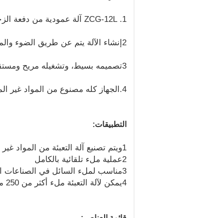
1. ZCG-12L آلة عمودية من دفعة الزجاجة في سائل التآكل العشاء لديها تقنية متقدمة.
2إنشاء الآلة يتم عن طريق الضوء والمحرك والكهرباء والغاز.
3تصميمه بسيط، وتشغيله مريح ومستقر.
4.الجهاز كله مصنوع من المواد غير المعدنية المستوردة ويمكن أن تكون مناسبة لاحتياجات جميع أنواع الأجهزة.
التطبيقات:
1ويتم تصنيع آلة التعبئة من المواد غير المعدنية المستوردة، مناسبة لملء السوائل التآكل.
2عملية ملء تلقائية بالكامل
3مناسب لملء السائل في الصناعات الكيميائية ومبيدات الحشرات وغيرها.
4يمكن لآلة التعبئة ملء أكثر من 250 مل من المواد ، ويمكن أن تصل دقة ± 0.5 ٪.
قائمة العناصر: