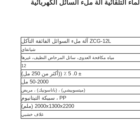
ZCG-12L آلة ملء السوائل الفائقة التآكل
شيانفاي
مياه مكافحة العدوى، سائل المرحاض النظيف، غيرها
12
± 0. 5 ٪ ((أكثر من 250 مل)
50-2000 مل
(ميتسوبيشي) ، (باناسونيك) ، مريض
PP ، سبيكة التيتانيوم
2000x1300x2200 (ملم)
غلاف خشبي