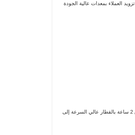
زويد العملاء بمعدات عالية الجودة
ج: مصنعنا يقع في منطقة التنمية الاقتصادية جينتان، مدينة تشانغتشو، مقاطعة جيانغسو، الصين. يستغرق 2 ساعة بالقطار عالي السرعة إلى