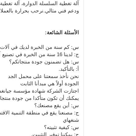
آلة تغطية السلسلة الدوارة، آلة تغطية
ودعم فني مثالي.نرحب بحرارة بالعملاء 
الأسئلة الشائعة:
س: كم سنة من الخبرة لديك في آلات و
ج: لدينا 16 سنة من الخبرة في تصنيع آلات وتجهيزات التعبئة والتغليف.
س: هل تضمنون جودة منتجاتكم؟
أ: بالتأكيد.
نحن نأخذ سمعتنا على محمل الجد
الجودة أولاً هي مبدأنا الثابت
اجتازت الشركة شهادة مؤسسة جيانغسو للت
يمكنك أن تكون متأكدا من جودة منتجاتن
س: أين يقع مصنعك؟
شنغهاي
س: كيفية تثبيته؟
ج: يمكننا توفير التثبيت.