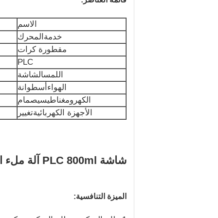
الاسم
خدمة
المحرك
مقطورة كرات
PLC
اللمس
الشاشة
الهواء
أسطوانة
الكهرومغناطيسي
صمام
الأجهزة الكهربائية
تغيير
شاشة PLC 800ml آلة ملء الماء التلقائية آلة ملء السائل الكهربائية
الميزة التنافسية: