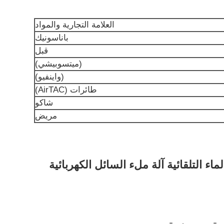
العلامة التجارية والمواد
باناسونيك
قبل
(ميتسوبيشي)
(واينفيو)
طائرات (AirTAC)
شاكو
مريض