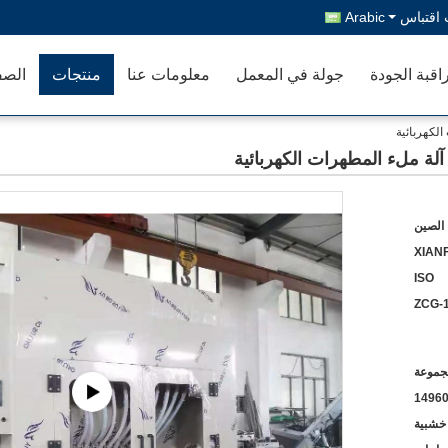
اقتباس
Arabic
اقبة الجودة
جولة في المعمل
معلومات عنا
منتجات
الصف
الصين
XIANF
ISO
ZCG-
1496
 خشبية