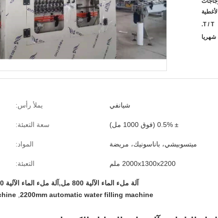
الزجاجات
لأغطية
T / T.
شيانفي
يملأ رأس:
± 0.5% (فوق 1000 مل)
سعة التعبئة:
ميتسوبيشي، باناسونيك، مريضة
المواد:
2000x1300x2200 ملم
التعبئة:
آلة ملء الماء الآلية 800 مل,آلة ملء الماء الآلية 2200 ملم,آلة ملء المطهر الكهربائي 800 مل
chine
,
2200mm automatic water filling machine