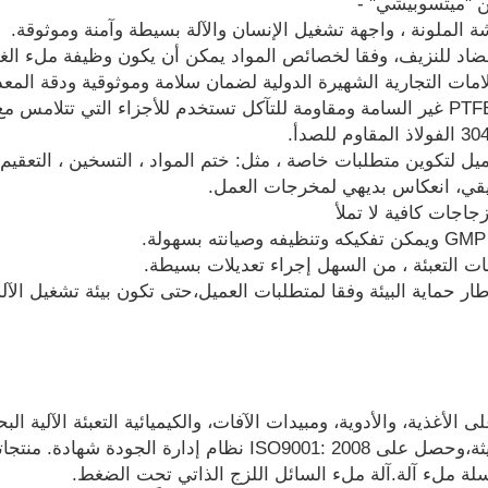
نا في عام 2005، يركز على الأغذية، والأدوية، ومبيدات الآفات، والكيميائية التعبئة
المؤسسات العلمية والتكنولوجية الحديثة،وحصل على ISO9001: 2008
لة ملء آلة.آلة ملء السائل اللزج الذاتي تحت الضغط.