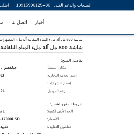
المبيعات والدعم الفنى :
86--13915996125
اطلب 
أخبار
اتصل بنا
مر
شاشة 800 مل آلة ملء المياه التلقائية آلة ملء المطهرات الكهربائية
شاشة 800 مل آلة ملء المياه التلقائية آلة ملء المطهرات الكهربائية
تفاصيل المنتج:
مكان المنشأ:
جيانغسو ， 
اسم العلامة التجارية:
EI
إصدار الشهادات:
رقم الموديل:
12L
شروط الدفع والشحن:
الحد الأدنى لكمية:
1 مجموعة
الأسعار:
0-17000USD
تفاصيل التغليف:
حقيبة