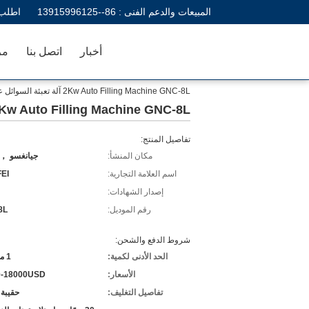
المبيعات والدعم الفنى :
86--13915996125
اطلب 
أخبار
اتصل بنا
مر
2Kw Auto Filling Machine GNC-8L آلة تعبئة السوائل عالية اللزوجة
2Kw Auto Filling Machine GNC-8L آلة تعبئة السوائل عالية اللزو
تفاصيل المنتج:
مكان المنشأ:
جيانغسو ， 
اسم العلامة التجارية:
EI
إصدار الشهادات:
رقم الموديل:
8L
شروط الدفع والشحن:
الحد الأدنى لكمية:
1 مجموعة
الأسعار:
0-18000USD
تفاصيل التغليف:
حقيبة