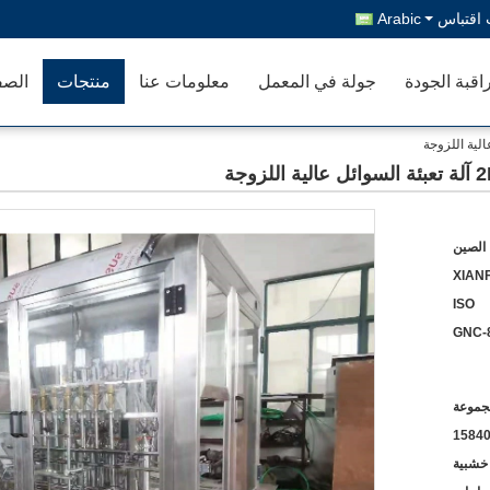
اقتباس
Arabic
اقبة الجودة
جولة في المعمل
معلومات عنا
منتجات
الصف
جة
الصين
XIANF
ISO
GNC-
1584
 خشبية