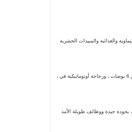
ماوية والغذائية والمبيدات الحشرية
3. تتبنى هذه الآلة التحكم القابل للبرمجة PCL ، وذلك باستخدام نظام واجهة الإنسان والآلة بشاشة لمس 6 بوصات ، وزجاجة أوتوماتيكية في ،
ية والهوائية هي علامات تجارية عالمية ، مثل Mitsubishi اليابانية ، Panasonic ، إلخ ، بجودة جيدة ووظائف طويلة الأمد