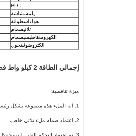
PLC
يلمس
شاشة
هواء
اسطوانة
ثلاثي
صمام
الكهرومغناطيسي
صمام
الكتروضوئي
تحول
إجمالي الطاقة 2 كيلو واط فضي رمادي بلاستيكي زجاجة ملء آلة السائل اللزج
ميزة تنافسية:
1. آلة الملء هذه مصنوعة بشكل رئيسي من SUS304 أو SUS316L.
2. اعتماد صمام ملء ثلاثي خاص.
3. تم اعتماد التحكم القابل للبرمجة PLC. 6 بوصة تعمل باللمس نظام واجهة الإنسان والآلة.