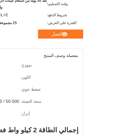
بعد 30 يومًا من استلام عينات 
وقت التسليم:
وا
شروط الدفع:
 L / C.
القدرة على العرض:
15 مجموعة شهريا
اتصل
مفصلة وصف المنتج
نموذج:
اللون:
ضغط جوي:
سعة التعبئة:
50-500 / 100-1000 / 200-2000 / 500-5000 مل
إبراز:
إجمالي الطاقة 2 كيلو واط فضي رمادي بلاستيكي زجاجة ملء آلة السائل اللزج