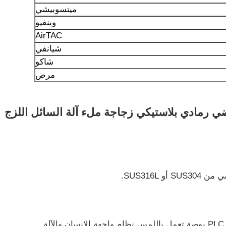
ميتسوبيشي
وينفيو
AirTAC
شيانفي
شاكو
مرض