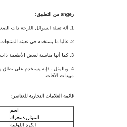
ر
ange من التطبيق
:
1. آلة تعبئة السوائل اللزجة ذات الضغط الأوتوماتيكي GNC-8L جيدة في تعبئة السوائل والمواد عالية اللزوجة.
2. غالبا ما يستخدم في تعبئة المنتجات الكيماوية اليومية مثل غسول الاستحمام وشامبو الشعر والمنظفات.
3. كما أنها مناسبة لبعض الأطعمة ذات اللزوجة العالية مثل المربى والصلصة الحارة والعسل والكاتشب وغيرها.
4. وبالمثل ، فإنه يستخدم على نطاق 
مبيدات الآفات.
قائمة العلامات التجارية للعناصر:
اسم
المؤازرة
محرك
الكرة اللولبية