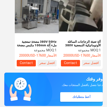
آلة تعبئة الزجاجات السائلة
380V 50Hz مضخة تمعجية
الأوتوماتيكية التمعجية 380V
ملء آلة 100mm مكبس مضخة
فضي رمادي
ملء آلة
1 مجموعة
MOQ:
1 مجموعة
MOQ:
الأسعار:
17600-20000USD
الأسعار:
17600-20000USD
افضل سعر
Contact
افضل سعر
Contact
وفر وقتك
دعنا نتصل بأفضل المنتجات معك.
أعط متطلباتك