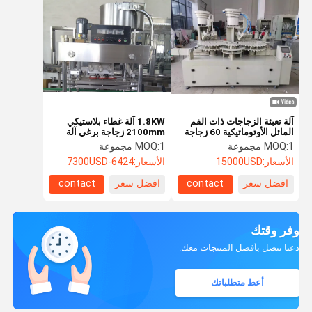
آلة تعبئة الزجاجات ذات الفم
1.8KW آلة غطاء بلاستيكي
المائل الأوتوماتيكية 60 زجاجة
2100mm زجاجة برغي آلة
في الدقيقة 380 فولت
السد
1 مجموعة
MOQ:
1 مجموعة
MOQ:
الأسعار:
15000USD
الأسعار:
6424-7300USD
افضل سعر
contact
افضل سعر
contact
وفر وقتك
دعنا نتصل بأفضل المنتجات معك.
أعط متطلباتك