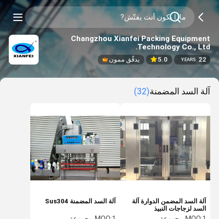
Changzhou Xianfei Packing Equipment
Technology Co., Ltd.
22
5.0
يدقّق ممون
YEARS
آلة السد المضمنة
(32)
آلة السد المضمن الدوارة آلة
آلة السد المضمنة Sus304
السد لزجاجات النبيذ
1 مجموعة
MOQ:
1 مجموعة
MOQ: