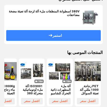
380V اسطوانة المنظفات ملء آلة لزجة آلة تعبئة مضخة
مضاعفات
استمر
المنتجات الموصى بها
PET زجاجة
آلة ملء
ISO9001 آلة
000Kg
1000 مللي آلة
المطهرات ذاتية
ملء أوتوماتيكية
ماء زجاج آلة
تعبئة السوائل
التحرك للشامبو
متحركة 380
التعبئة
الكيميائية
المسطح
فولت
2000mm
SUS316L آلة
صلصة توابل
افضل سعر
افضل سعر
افضل سعر
افضل سع
تعبئة المنظفات