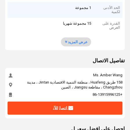
الحد الأدنى
1 مجموعة
لكمية
القدرة على
15 مجموعة شهريا
العرض
عرض المزيد
تفاصيل الاتصال
Ms. Amber Wang
158 طريق Huafeng ، منطقة التنمية الاقتصادية Jintan ، مدينة
Changzhou ، مقاطعة Jiangsu ، الصين
+86-13915996125
ﺎﺘﺼﻟ ﺍﻶﻧ
احصل على افضل سعر ل