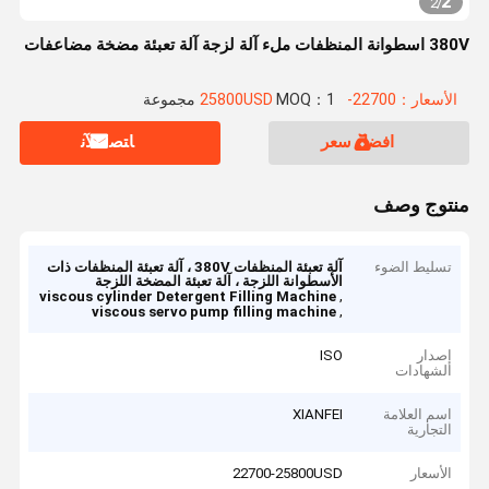
2
2
/
380V اسطوانة المنظفات ملء آلة لزجة آلة تعبئة مضخة مضاعفات
الأسعار：22700-25800USD
MOQ：1 مجموعة
افضل سعر
ﺎﺘﺼﻟ ﺍﻶﻧ
منتوج وصف
تسليط الضوء
آلة تعبئة المنظفات 380V ، آلة تعبئة المنظفات ذات
الأسطوانة اللزجة ، آلة تعبئة المضخة اللزجة
,
viscous cylinder Detergent Filling Machine
,
viscous servo pump filling machine
إصدار
ISO
الشهادات
اسم العلامة
XIANFEI
التجارية
الأسعار
22700-25800USD