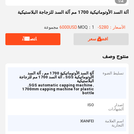
2
5
/
آلة السد الأوتوماتيكية 1700 مم آلة السد للزجاجة البلاستيكية
الأسعار：5280-6000USD
MOQ：1 مجموعة
افضل سعر
ﺎﺘﺼﻟ ﺍﻶﻧ
منتوج وصف
تسليط الضوء
آلة السد الأوتوماتيكية 1700 مم ، آلة السد
الأوتوماتيكية SGS ، آلة السد 1700 مم للزجاجة
البلاستيكية
,
,
SGS automatic capping machine
1700mm capping machine for plastic
bottle
إصدار
ISO
الشهادات
اسم العلامة
XIANFEI
التجارية