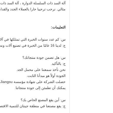
آلة السد ذات السلسلة الدوارة ، آلة السد ذات
مثالي. نرحب ترحيبا حارا بالعملاء الجدد والقد
التعليمات:
س: كم عدد سنوات الخبرة التي تمتلكها في آل
ج: لدينا 16 عامًا من الخبرة في تصنيع آلات ومعدات التغليف.
س: هل تضمن جودة منتجاتك؟
ج: بالتأكيد.
نحن نأخذ سمعتنا على محمل الجد.
الجودة أولاً هو مبدأنا الثابت.
حصلت الشركة على شهادة مؤسسة Jiangsu للتكنولوجيا الفائقة في عام 2020.
يمكنك أن تطمئن إلى جودة منتجاتنا.
س: أين يقع المصنع الخاص بك؟
ج: يقع مصنعنا في منطقة جينتان للتنمية الاق