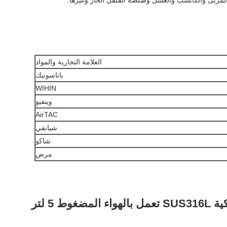
العلامة التجارية والمواد
باناسونيك
WIHIN
وينفيو
AirTAC
شيانفي
شاكو
مرض
ط 5 لتر