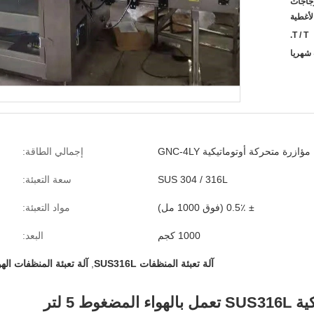
الزجاجات
لأغطية
T / T.
مؤازرة متحركة أوتوماتيكية GNC-4LY
إجمالي الطاقة:
SUS 304 / 316L
سعة التعبئة:
± 0.5٪ (فوق 1000 مل)
مواد التعبئة:
1000 كجم
البعد:
آلة تعبئة المنظفات SUS316L
,
آلة تعبئة المنظفات الهوائية
ط 5 لتر