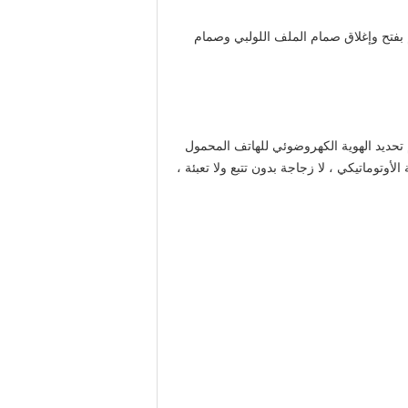
 بفتح وإغلاق صمام الملف اللولبي وصمام
ومجهزة بنظام واجهة الإنسان والآلة بشاشة تعمل باللمس مقاس 6 بوصات ، ونظام تحديد الهوية الكهروضوئي للهاتف المحمول
الأوتوماتيكي ، لا زجاجة بدون تتبع ولا تعبئة ،