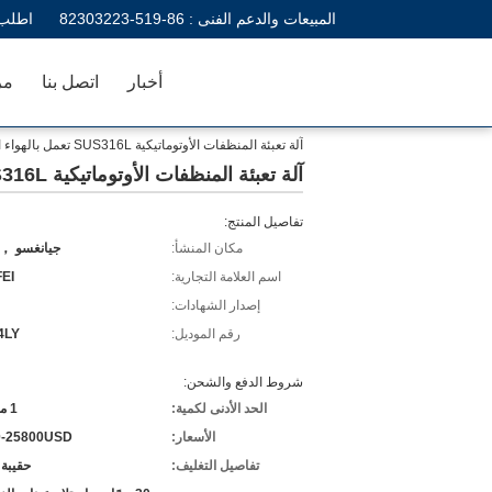
المبيعات والدعم الفنى :
86-519-82303223
اطلب 
أخبار
اتصل بنا
مر
آلة تعبئة المنظفات الأوتوماتيكية SUS316L تعمل بالهواء المضغوط 5 لتر
آلة تعبئة المنظفات الأوتوماتيكية SUS316L تعمل بالهواء المضغوط 5 لتر
تفاصيل المنتج:
مكان المنشأ:
جيانغسو ， 
اسم العلامة التجارية:
EI
إصدار الشهادات:
رقم الموديل:
4LY
شروط الدفع والشحن:
الحد الأدنى لكمية:
1 مجموعة
الأسعار:
0-25800USD
تفاصيل التغليف:
حقيبة