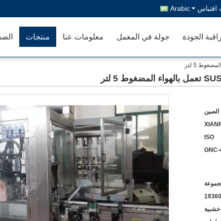
اقتباس
Arabic
اقبة الجودة
جولة في المعمل
معلومات عنا
منتجات
الصف
الصين
XIANF
ISO
GNC-
1936
 خشبية