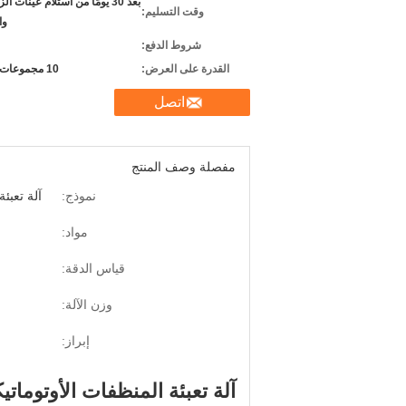
بعد 30 يومًا من استلام عينات 
وقت التسليم:
وا
شروط الدفع:
القدرة على العرض:
10 مجموعات شهريا
اتصل
مفصلة وصف المنتج
نموذج:
آلة تعبئة 
مواد:
قياس الدقة:
وزن الآلة:
إبراز:
آلة تعبئة المنظفات الأوتوماتيكية SUS316L تعمل بالهواء المضغو