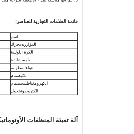
3. كما أنها مناسبة لملء الأطعمة اللزجة مثل المربى والكاتشب والعسل وصلصة الفلفل الحار وغيرها.
قائمة العلامات التجارية للعناصر:
اسم
المؤازرة
محرك
الكرة اللولبية
يلمس
شاشة
هواء
اسطوانة
ثلاثي
صمام
الكهرومغناطيسي
صمام
الكتروضوئي
تحول
آلة تعبئة المنظفات الأوتوماتيكية SUS316L تعمل بالهواء المضغو