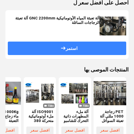
احصل على افضل سعر ل
آلة تعبئة المياه الأوتوماتيكية GNC 2200mm آلة تعبئة
الزجاجات السائلة
استمر
المنتجات الموصى بها
PET زجاجة
آلة ملء
ISO9001 آلة
000Kg
1000 مللي آلة
المطهرات ذاتية
ملء أوتوماتيكية
ماء زجاج آلة
تعبئة السوائل
التحرك للشامبو
متحركة 380
التعبئة
الكيميائية
المسطح
فولت
2000mm
SUS316L آلة
صلصة توابل
افضل سعر
افضل سعر
افضل سعر
افضل سع