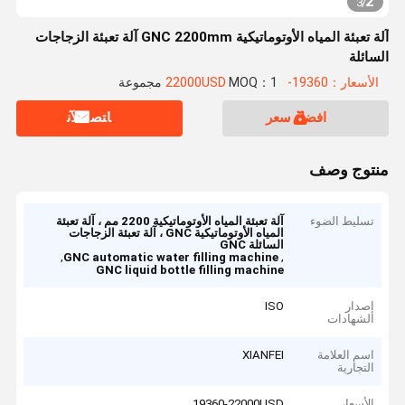
2
3
/
آلة تعبئة المياه الأوتوماتيكية GNC 2200mm آلة تعبئة الزجاجات
السائلة
الأسعار：19360-22000USD
MOQ：1 مجموعة
افضل سعر
ﺎﺘﺼﻟ ﺍﻶﻧ
منتوج وصف
تسليط الضوء
آلة تعبئة المياه الأوتوماتيكية 2200 مم ، آلة تعبئة
المياه الأوتوماتيكية GNC ، آلة تعبئة الزجاجات
السائلة GNC
,
,
GNC automatic water filling machine
GNC liquid bottle filling machine
إصدار
ISO
الشهادات
اسم العلامة
XIANFEI
التجارية
الأسعار
19360-22000USD