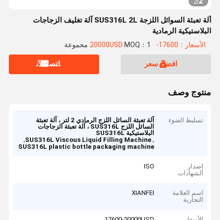
2
2
/
آلة تعبئة السوائل اللزجة SUS316L 2L آلة تغليف الزجاجات
البلاستيكية الرمادية
الأسعار：17600-20000USD
MOQ：1 مجموعة
افضل سعر
ﺎﺘﺼﻟ ﺍﻶﻧ
منتوج وصف
تسليط الضوء
آلة تعبئة السائل اللزج الرمادي 2 لتر ، آلة تعبئة
السائل اللزج SUS316L ، آلة تعبئة الزجاجات
البلاستيكية SUS316L
,
,
SUS316L Viscous Liquid Filling Machine
SUS316L plastic bottle packaging machine
إصدار
ISO
الشهادات
اسم العلامة
XIANFEI
التجارية
الأسعار
17600-20000USD