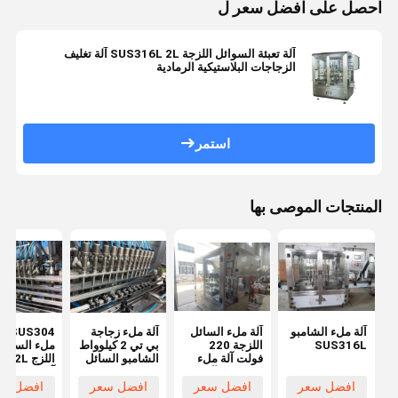
احصل على افضل سعر ل
آلة تعبئة السوائل اللزجة SUS316L 2L آلة تغليف
الزجاجات البلاستيكية الرمادية
استمر
المنتجات الموصى بها
آلة ملء الشامبو
آلة ملء السائل
آلة ملء زجاجة
SUS304
SUS316L
اللزجة 220
بي تي 2 كيلوواط
ملء السائل
فولت آلة ملء
الشامبو السائل
اللزج L
الشامبو الآلي
اللزج الرمادي
آلة ملء الش
2000 مم
الفضي التحكم
التلقائية
افضل سعر
افضل سعر
افضل سعر
افضل سع