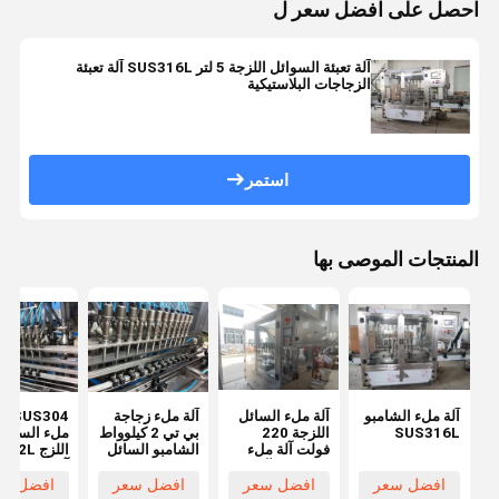
احصل على افضل سعر ل
آلة تعبئة السوائل اللزجة 5 لتر SUS316L آلة تعبئة
الزجاجات البلاستيكية
استمر
المنتجات الموصى بها
آلة ملء الشامبو
آلة ملء السائل
آلة ملء زجاجة
SUS304
SUS316L
اللزجة 220
بي تي 2 كيلوواط
ملء السائل
فولت آلة ملء
الشامبو السائل
اللزج L
الشامبو الآلي
اللزج الرمادي
آلة ملء الش
2000 مم
الفضي التحكم
التلقائية
افضل سعر
افضل سعر
افضل سعر
افضل سع