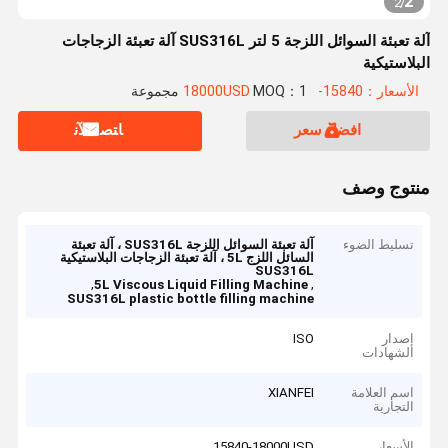
2
2
/
آلة تعبئة السوائل اللزجة 5 لتر SUS316L آلة تعبئة الزجاجات
البلاستيكية
الأسعار：15840-18000USD
MOQ：1 مجموعة
افضل سعر
ﺎﺘﺼﻟ ﺍﻶﻧ
منتوج وصف
تسليط الضوء
آلة تعبئة السوائل اللزجة SUS316L ، آلة تعبئة
السائل اللزج 5L ، آلة تعبئة الزجاجات البلاستيكية
SUS316L
,
,
5L Viscous Liquid Filling Machine
SUS316L plastic bottle filling machine
إصدار
ISO
الشهادات
اسم العلامة
XIANFEI
التجارية
الأسعار
15840-18000USD