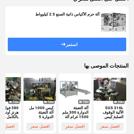
آلة حزم الأكياس ذاتية الصنع 2.5 كيلوواط
استمر
المنتجات الموصى بها
SUS 316L
آلة التعبئة
كيس 1000 مل
80
الآلية الوقوف
الدوارة 300 ملم
آلة التعبئة
هرتز أوتوما
الصلبة كيس
1500 غرام آلة
الدوارة 5
بالكامل مس
حزمة آلة 5KW
التعبئة الكاملة
كيلوواط الدوارة
الوقوف كي
حزمة الدوار
التلقائية الوقوف
الوقوف الحقيبة
حزمة آلة
افضل سعر
افضل سعر
افضل سعر
افضل سع
آلة التعبئة
Sus304