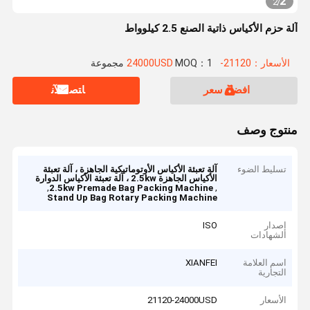
2
2
/
آلة حزم الأكياس ذاتية الصنع 2.5 كيلوواط
الأسعار：21120-24000USD
MOQ：1 مجموعة
افضل سعر
ﺎﺘﺼﻟ ﺍﻶﻧ
منتوج وصف
تسليط الضوء
آلة تعبئة الأكياس الأوتوماتيكية الجاهزة ، آلة تعبئة
الأكياس الجاهزة 2.5kw ، آلة تعبئة الأكياس الدوارة
,
,
2.5kw Premade Bag Packing Machine
Stand Up Bag Rotary Packing Machine
إصدار
ISO
الشهادات
اسم العلامة
XIANFEI
التجارية
الأسعار
21120-24000USD