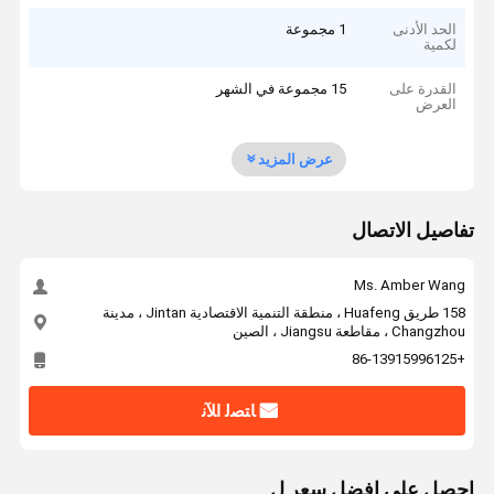
الحد الأدنى
1 مجموعة
لكمية
القدرة على
15 مجموعة في الشهر
العرض
عرض المزيد
تفاصيل الاتصال
Ms. Amber Wang
158 طريق Huafeng ، منطقة التنمية الاقتصادية Jintan ، مدينة
Changzhou ، مقاطعة Jiangsu ، الصين
+86-13915996125
ﺎﺘﺼﻟ ﺍﻶﻧ
احصل على افضل سعر ل