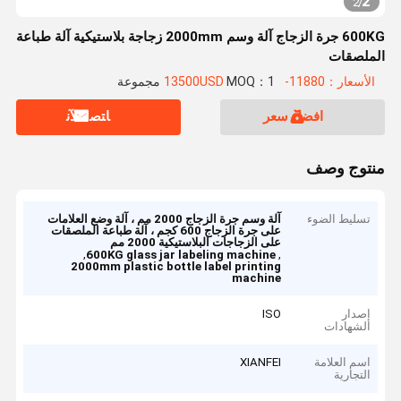
2
2
/
600KG جرة الزجاج آلة وسم 2000mm زجاجة بلاستيكية آلة طباعة
الملصقات
الأسعار：11880-13500USD
MOQ：1 مجموعة
افضل سعر
ﺎﺘﺼﻟ ﺍﻶﻧ
منتوج وصف
تسليط الضوء
آلة وسم جرة الزجاج 2000 مم ، آلة وضع العلامات
على جرة الزجاج 600 كجم ، آلة طباعة الملصقات
على الزجاجات البلاستيكية 2000 مم
,
,
600KG glass jar labeling machine
2000mm plastic bottle label printing
machine
إصدار
ISO
الشهادات
اسم العلامة
XIANFEI
التجارية