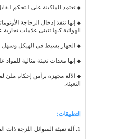
تعتمد الماكينة على التحكم القابل للبرمجة PLC ونظام واجهة الإنسان والآلة بشاشة ت
◆
إنها تنفذ إدخال الزجاجة الأوتوما
◆
الهوائية كلها تتبنى علامات تجارية
الجهاز بسيط في الهيكل وسهل ا
◆
إنها معدات تعبئة مثالية للمواد ع
◆
الآلة مجهزة برأس إحكام ملئ ل
◆
التعبئة.
التطبيقات:
1. آلة تعبئة السوائل اللزجة ذات الضغط الأوتوماتيكي GNC-12L مناسبة لتعبئة المواد ذات اللزوجة العالية.