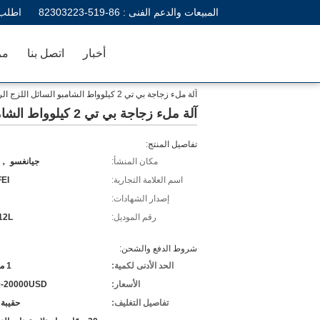
المبيعات والدعم الفنى :
86-519-82303223
اطلب 
أخبار
اتصل بنا
مر
آلة ملء زجاجة بي تي 2 كيلوواط الشامبو السائل اللزج الرمادي الفضي التحكم بالتحكم الآلي
آلة ملء زجاجة بي تي 2 كيلوواط الشامبو السائل اللزج الرمادي الفضي التحكم بالتحكم الآلي
تفاصيل المنتج:
مكان المنشأ:
جيانغسو ， 
اسم العلامة التجارية:
EI
إصدار الشهادات:
رقم الموديل:
12L
شروط الدفع والشحن:
الحد الأدنى لكمية:
1 مجموعة
الأسعار:
0-20000USD
تفاصيل التغليف:
حقيبة