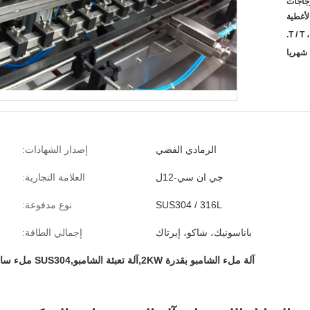
الزجاجات
لأغطية
T / T ،
الرمادي الفضي
إصدار الشهادات:
جي ان سي-12ل
العلامة التجارية:
SUS304 / 316L
نوع مدفوعة:
باناسونيك، شاكو، إيرتاك
إجمالي الطاقة:
آلة ملء الشامبو بقدرة 2KW,آلة تعبئة الشامبو,SUS304 ملء سائل لزج