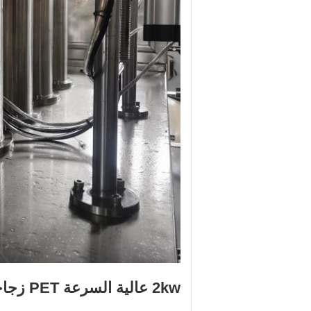
2kw عالية السرعة PET زجاجة السائل اللزج ملء آلة الفضة رمادي التحكم PLC