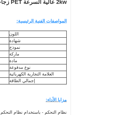
2kw عالية السرعة PET زجاجة السائل اللزج ملء آلة الفضة رمادي التحكم PLC
المواصفات الفنية الرئيسية:
اللون
شهادة
نموذج
ماركة
مادة
نوع مدفوعة
العلامة التجارية الكهربائية
إجمالي الطاقة
مزايا الأداء: