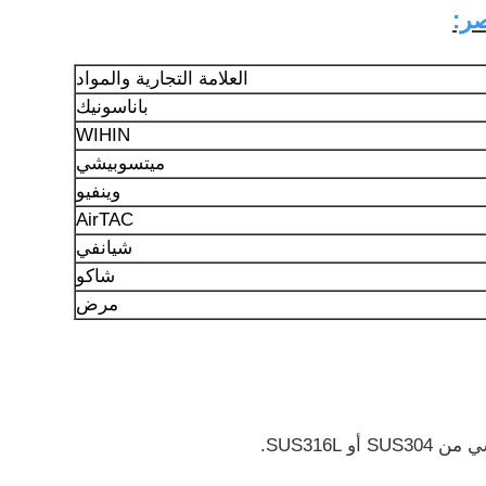
صر:
العلامة التجارية والمواد
باناسونيك
WIHIN
ميتسوبيشي
وينفيو
AirTAC
شيانفي
شاكو
مرض