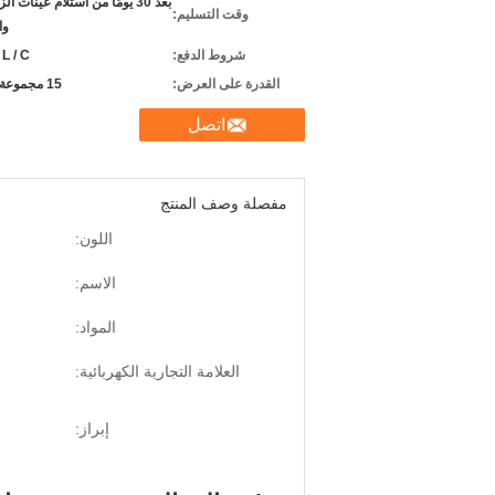
بعد 30 يومًا من استلام عينات 
وقت التسليم:
وا
شروط الدفع:
 L / C.
القدرة على العرض:
15 مجموعة شهريا
اتصل
مفصلة وصف المنتج
اللون:
الاسم:
المواد:
العلامة التجارية الكهربائية:
إبراز: