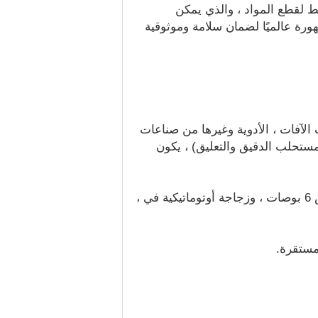
يط لقطع المواد ، والذي يمكن
ورة عالميًا لضمان سلامة وموثوقية
ت الآفات ، الأدوية وغيرها من صناعات
ستحلب الدقيق والتعليق) ، يكون
2. تتبنى هذه الآلة التحكم القابل للبرمجة PCL ، وذلك باستخدام نظام واجهة الإنسان والآلة بشاشة لمس 6 بوصات ، وزجاجة أوتوماتيكية في ،