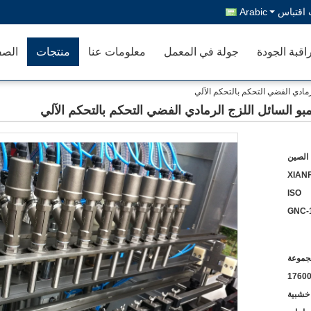
اقتباس
Arabic
اقبة الجودة
جولة في المعمل
معلومات عنا
منتجات
الصف
الصين
XIANF
ISO
GNC-
1760
 خشبية