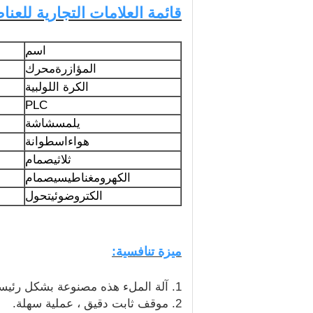
قائمة العلامات التجارية للعنا
اسم
المؤازرة
محرك
الكرة اللولبية
PLC
يلمس
شاشة
هواء
اسطوانة
ثلاثي
صمام
الكهرومغناطيسي
صمام
الكتروضوئي
تحول
ميزة تنافسية:
1. آلة الملء هذه مصنوعة بشكل رئيسي من SUS304 أو SUS316L.
2. موقف ثابت دقيق ، عملية سهلة.