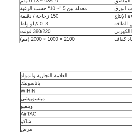
 الملصق
0. 035 ~ 0.13 ملم
ب الورق
معدلة بين 5 "~ 10" حسب الرغبة
ة الإنتاج
150 زجاجة / دقيقة
 الطاقة
3. 0 كيلو واط
االكهربى
380/220 فولت
اد كفاف
2100 × 1000 × 2000 (مم)
العلامة التجارية والمواد
باناسونيك
WIHIN
ميتسوبيشي
وينفيو
AirTAC
شاكو
مرض