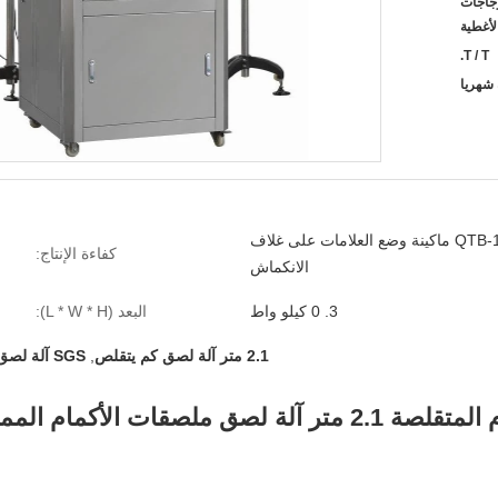
الزجاجات
لأغطية
T / T.
QTB-150 ماكينة وضع العلامات على غلاف
كفاءة الإنتاج:
الانكماش
3. 0 كيلو واط
البعد (L * W * H):
2.1 متر آلة لصق كم يتقلص
,
SGS آلة لصق كم يتقلص
لصقات الأكمام الممتدة