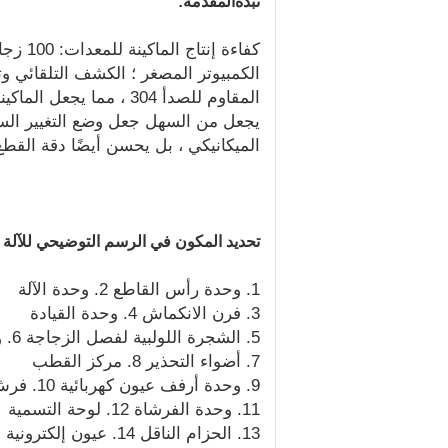
نبذة
المقدمة
:
الكمبيوتر المصغر ؛ الكشف التلقائي و
المقاوم للصدأ 304 ، م
يجعل من السهل جعل وضع التغيير السري
الميكانيكي ، بل يحسن أيضًا دقة القطع
تحديد المكون في الرسم التوضيحي للآلة ب
1. وحدة رأس القاطع 2. وحدة الآلة
3. فرن الانكماش 4. وحدة القيادة
5. الشجرة اللولبية لفصل الزجاجة 6. وحدة أخذ الزجاجة
7. أضواء التحذير 8. مركز القطب
9. وحدة أرفف عيون كهربائية 10. فرش
11. وحدة الفرشاة 12. لوحة التسمية
13. الحزام الناقل 14. عيون إلكترونية لإشعاع الزجاجة