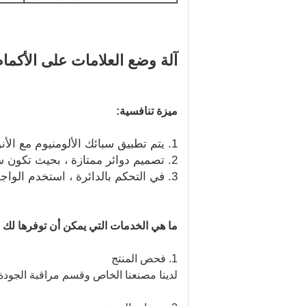
آلة وضع العلامات على الأكمام المتقلصة 2.1 متر آلة لصق م
ميزة تنافسية:
1. يتم تطبيق سبائك الألومنيوم مع الأنود و 304 من الفولاذ المقاوم للصدأ على جسم آلة لصق الأكمام ، مما يجعل الجسم كله أكثر ثباتًا ودائمًا.
2. تصميم دوائر ممتازة ، بحيث تكون سرعة تسمية الأكمام في مكانة رائدة على الصعيد الدولي.
3. في التحكم بالدائرة ، استخدم الواجهة للتحكم في الآلة البشرية ، مما يسهل الدراسة والفهم.
ما هي الخدمات التي يمكن أن توفرها لك شركة anfei Packing Equipment Technology Co.، Ltd
1. فحص المنتج
لدينا مصنعنا الخاص وقسم مراقبة الجودة 