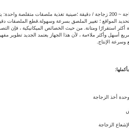
كفاءة إنتاج الماكينة للمعدات: 100 زجاجة ~ 200 زجاجة / دقيقة ؛صينية تغذية ملصقات مت
تحديد المواقع ؛ تغيير الملصق بسرعة وسهولة.قطع الملصقات دقيق.س
ما يجعل الماكينة أكثر استقرارًا ومتانة. من حيث الخصائص الميكانيكية ، فإن
ع أسهل وأكثر ملاءمة ، لأن هذا الجهاز يعتمد الجديد تطوير مفه
 وسرعة الإنتاج.
أكملها: