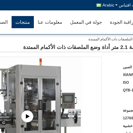
اقتباس
Arabic
اقبة الجودة
جولة في المعمل
معلومات عنا
منتجات
الصف
ممتدة
الصين
XIANF
ISO
QTB-
1276
 خشبية