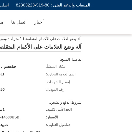
المبيعات والدعم الفنى :
86-519-82303223
اطلب 
أخبار
اتصل بنا
مر
آلة وضع العلامات على الأكمام المتقلصة 2.1 متر أداة وضع الملصقات ذات الأكمام الممتدة
آلة وضع العلامات على الأكمام المتقلصة 2.1 متر أداة وضع الملصقات ذات الأكمام ال
تفاصيل المنتج:
مكان المنشأ:
جيانغسو ， 
اسم العلامة التجارية:
EI
إصدار الشهادات:
رقم الموديل:
150
شروط الدفع والشحن:
الحد الأدنى لكمية:
1 مجموعة
الأسعار:
0-14500USD
تفاصيل التغليف:
حقيبة