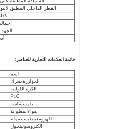
السماكة المطبقة على
القطر الداخلي المطبق لأنبو
كفاء
إجمالي
الجهد 
أبع
قائمة العلامات التجارية للعناصر:
اسم
المؤازرة
محرك
الكرة اللولبية
PLC
يلمس
شاشة
هواء
اسطوانة
الكهرومغناطيسي
صمام
الكتروضوئي
تحول